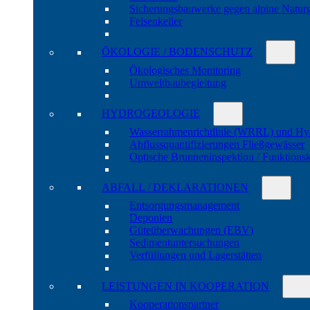
Sicherungs­bau­werke gegen alpine Natur­
Felsen­keller
ÖKOLOGIE / BODENSCHUTZ
Öko­logisches Moni­toring
Umwelt­bau­be­gleitung
HYDRO­GEOLOGIE
Wasser­rahmen­richtlinie (WRRL) und Hy
Abfluss­quanti­fizierungen Fließ­gewässer
Optische Brunnen­inspektion / Funktions­
ABFALL / DEKLARATIONEN
Entsorgungs­manage­ment
Deponien
Güte­über­wachungen (EBV)
Sedi­ment­unter­suchungen
Verfül­lungen und Lager­stätten
LEISTUNGEN IN KOOPERATION
Kooperations­partner