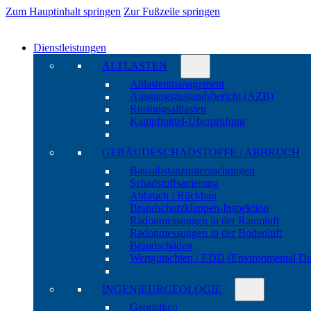
Zum Hauptinhalt springen
Zur Fußzeile springen
Dienstleistungen
ALTLASTEN
Altlasten­manage­ment
Ausgangs­zustands­bericht (AZB)
Rüstungs­altlasten
Kampf­mittel-Über­prüfung
GEBÄUDE­SCHADSTOFFE / ABBRUCH
Bau­substanz­unter­suchungen
Schadstoff­sanierung
Abbruch / Rückbau
Brandschutz­klappen-Inspektion
Radon­messungen in der Raum­luft
Radon­messungen in der Boden­luft
Brand­schäden
Wert­gutachten / EDD (Environ­mental Du
INGENIEUR­GEOLOGIE
Geo­risiken