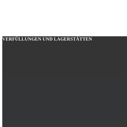
VERFÜL­LUNGEN UND LAGER­STÄTTEN