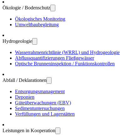
Ökologie / Bodenschutz
Öko­logisches Moni­toring
Umwelt­bau­be­gleitung
Hydro­geologie
Wasser­rahmen­richtlinie (WRRL) und Hydro­geologie
Abfluss­quanti­fizierungen Fließ­gewässer
Optische Brunnen­inspektion / Funktions­kontrollen
Abfall / Deklarationen
Entsorgungs­manage­ment
Deponien
Güte­über­wachungen (EBV)
Sedi­ment­unter­suchungen
Verfül­lungen und Lager­stätten
Leistungen in Kooperation