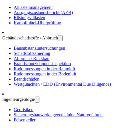
Altlasten­manage­ment
Ausgangs­zustands­bericht (AZB)
Rüstungs­altlasten
Kampf­mittel-Über­prüfung
Gebäude­schadstoffe / Abbruch
Bau­substanz­unter­suchungen
Schadstoff­sanierung
Abbruch / Rückbau
Brandschutz­klappen-Inspektion
Radon­messungen in der Raum­luft
Radon­messungen in der Boden­luft
Brand­schäden
Wert­gutachten / EDD (Environ­mental Due Dili­gence)
Ingenieur­geologie
Geo­risiken
Sicherungs­bau­werke gegen alpine Natur­gefahren
Felsen­keller