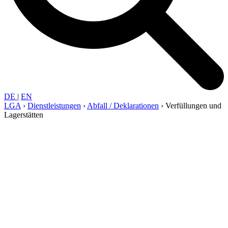
DE
|
EN
LGA
›
Dienst­leis­tungen
›
Abfall / Deklarationen
›
Verfül­lungen und
Lager­stätten