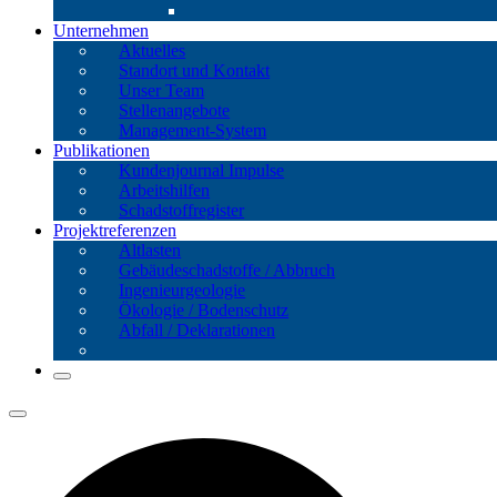
Unternehmen
Aktuelles
Standort und Kontakt
Unser Team
Stellenangebote
Management-System
Publikationen
Kundenjournal Impulse
Arbeitshilfen
Schadstoffregister
Projektreferenzen
Altlasten
Gebäude­schadstoffe / Abbruch
Ingenieur­geologie
Ökologie / Bodenschutz
Abfall / Deklarationen