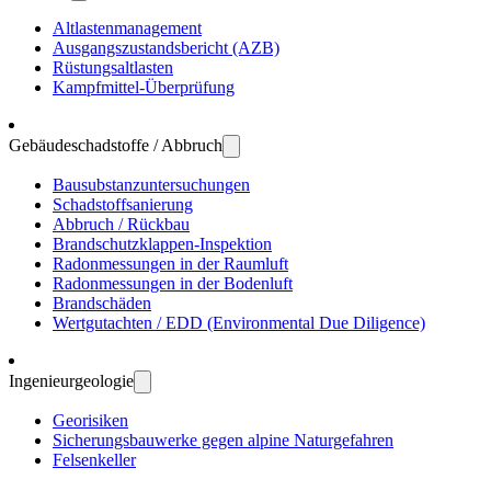
Altlasten­manage­ment
Ausgangs­zustands­bericht (AZB)
Rüstungs­altlasten
Kampf­mittel-Über­prüfung
Gebäude­schadstoffe / Abbruch
Bau­substanz­unter­suchungen
Schadstoff­sanierung
Abbruch / Rückbau
Brandschutz­klappen-Inspektion
Radon­messungen in der Raum­luft
Radon­messungen in der Boden­luft
Brand­schäden
Wert­gutachten / EDD (Environ­mental Due Dili­gence)
Ingenieur­geologie
Geo­risiken
Sicherungs­bau­werke gegen alpine Natur­gefahren
Felsen­keller