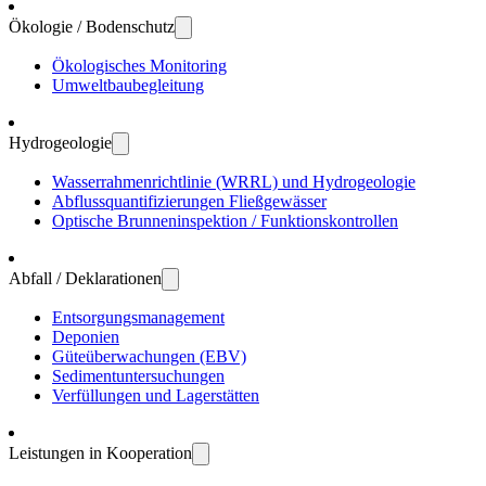
Ökologie / Bodenschutz
Öko­logisches Moni­toring
Umwelt­bau­be­gleitung
Hydro­geologie
Wasser­rahmen­richtlinie (WRRL) und Hydro­geologie
Abfluss­quanti­fizierungen Fließ­gewässer
Optische Brunnen­inspektion / Funktions­kontrollen
Abfall / Deklarationen
Entsorgungs­manage­ment
Deponien
Güte­über­wachungen (EBV)
Sedi­ment­unter­suchungen
Verfül­lungen und Lager­stätten
Leistungen in Kooperation