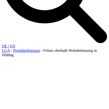
DE
|
EN
LGA
›
Projekt­referenzen
›
Felsen oberhalb Wohn­bebauung in
Hütting