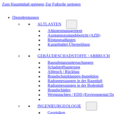
Zum Hauptinhalt springen
Zur Fußzeile springen
Dienstleistungen
ALTLASTEN
Altlasten­manage­ment
Ausgangs­zustands­bericht (AZB)
Rüstungs­altlasten
Kampf­mittel-Über­prüfung
GEBÄUDE­SCHADSTOFFE / ABBRUCH
Bau­substanz­unter­suchungen
Schadstoff­sanierung
Abbruch / Rückbau
Brandschutz­klappen-Inspektion
Radon­messungen in der Raum­luft
Radon­messungen in der Boden­luft
Brand­schäden
Wert­gutachten / EDD (Environ­mental Du
INGENIEUR­GEOLOGIE
Geo­risiken