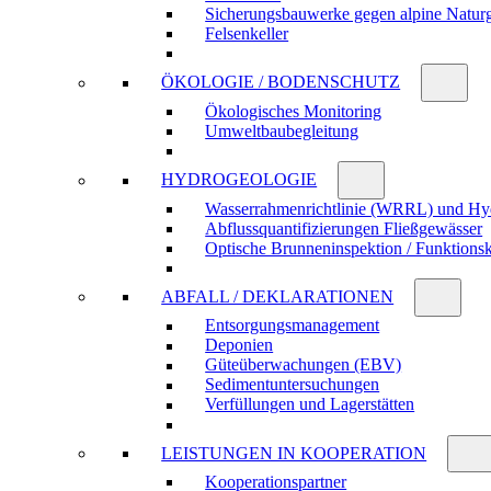
Sicherungs­bau­werke gegen alpine Natur­
Felsen­keller
ÖKOLOGIE / BODENSCHUTZ
Öko­logisches Moni­toring
Umwelt­bau­be­gleitung
HYDRO­GEOLOGIE
Wasser­rahmen­richtlinie (WRRL) und Hy
Abfluss­quanti­fizierungen Fließ­gewässer
Optische Brunnen­inspektion / Funktions­
ABFALL / DEKLARATIONEN
Entsorgungs­manage­ment
Deponien
Güte­über­wachungen (EBV)
Sedi­ment­unter­suchungen
Verfül­lungen und Lager­stätten
LEISTUNGEN IN KOOPERATION
Kooperations­partner