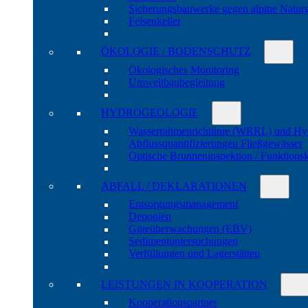
Sicherungs­bau­werke gegen alpine Natur­
Felsen­keller
ÖKOLOGIE / BODENSCHUTZ
Öko­logisches Moni­toring
Umwelt­bau­be­gleitung
HYDRO­GEOLOGIE
Wasser­rahmen­richtlinie (WRRL) und Hy
Abfluss­quanti­fizierungen Fließ­gewässer
Optische Brunnen­inspektion / Funktions­
ABFALL / DEKLARATIONEN
Entsorgungs­manage­ment
Deponien
Güte­über­wachungen (EBV)
Sedi­ment­unter­suchungen
Verfül­lungen und Lager­stätten
LEISTUNGEN IN KOOPERATION
Kooperations­partner