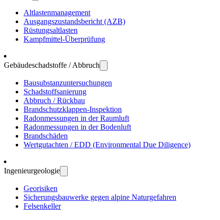
Altlasten­manage­ment
Ausgangs­zustands­bericht (AZB)
Rüstungs­altlasten
Kampf­mittel-Über­prüfung
Gebäude­schadstoffe / Abbruch
Bau­substanz­unter­suchungen
Schadstoff­sanierung
Abbruch / Rückbau
Brandschutz­klappen-Inspektion
Radon­messungen in der Raum­luft
Radon­messungen in der Boden­luft
Brand­schäden
Wert­gutachten / EDD (Environ­mental Due Dili­gence)
Ingenieur­geologie
Geo­risiken
Sicherungs­bau­werke gegen alpine Natur­gefahren
Felsen­keller