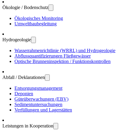
Ökologie / Bodenschutz
Öko­logisches Moni­toring
Umwelt­bau­be­gleitung
Hydro­geologie
Wasser­rahmen­richtlinie (WRRL) und Hydro­geologie
Abfluss­quanti­fizierungen Fließ­gewässer
Optische Brunnen­inspektion / Funktions­kontrollen
Abfall / Deklarationen
Entsorgungs­manage­ment
Deponien
Güte­über­wachungen (EBV)
Sedi­ment­unter­suchungen
Verfül­lungen und Lager­stätten
Leistungen in Kooperation