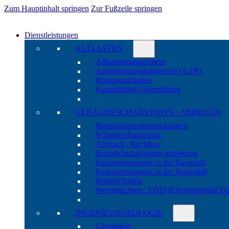
Zum Hauptinhalt springen
Zur Fußzeile springen
Dienstleistungen
ALTLASTEN
Altlasten­manage­ment
Ausgangs­zustands­bericht (AZB)
Rüstungs­altlasten
Kampf­mittel-Über­prüfung
GEBÄUDE­SCHADSTOFFE / ABBRUCH
Bau­substanz­unter­suchungen
Schadstoff­sanierung
Abbruch / Rückbau
Brandschutz­klappen-Inspektion
Radon­messungen in der Raum­luft
Radon­messungen in der Boden­luft
Brand­schäden
Wert­gutachten / EDD (Environ­mental Du
INGENIEUR­GEOLOGIE
Geo­risiken