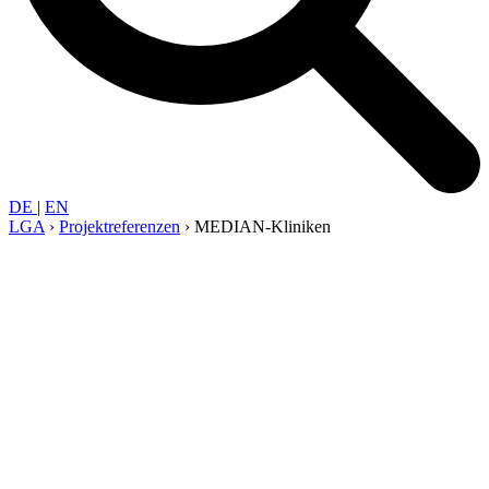
DE
|
EN
LGA
›
Projekt­referenzen
›
MEDIAN-Kliniken