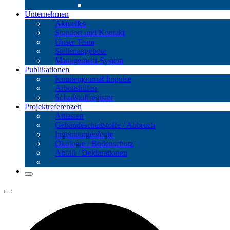
Unternehmen
Aktuelles
Standort und Kontakt
Unser Team
Stellenangebote
Management-System
Publikationen
Kundenjournal Impulse
Arbeitshilfen
Schadstoffregister
Projektreferenzen
Altlasten
Gebäude­schadstoffe / Abbruch
Ingenieur­geologie
Ökologie / Bodenschutz
Abfall / Deklarationen