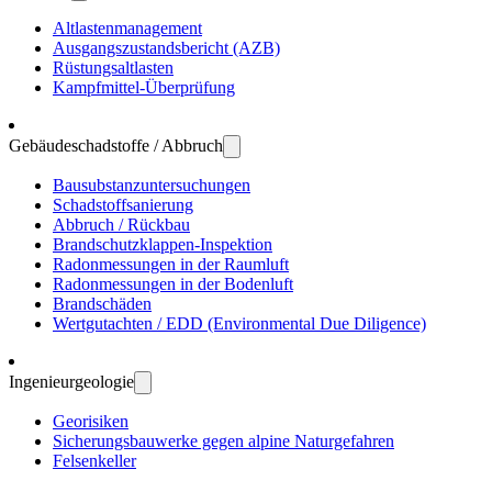
Altlasten­manage­ment
Ausgangs­zustands­bericht (AZB)
Rüstungs­altlasten
Kampf­mittel-Über­prüfung
Gebäude­schadstoffe / Abbruch
Bau­substanz­unter­suchungen
Schadstoff­sanierung
Abbruch / Rückbau
Brandschutz­klappen-Inspektion
Radon­messungen in der Raum­luft
Radon­messungen in der Boden­luft
Brand­schäden
Wert­gutachten / EDD (Environ­mental Due Dili­gence)
Ingenieur­geologie
Geo­risiken
Sicherungs­bau­werke gegen alpine Natur­gefahren
Felsen­keller