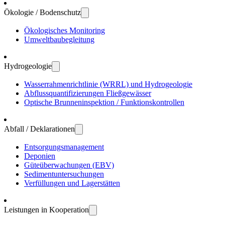
Ökologie / Bodenschutz
Öko­logisches Moni­toring
Umwelt­bau­be­gleitung
Hydro­geologie
Wasser­rahmen­richtlinie (WRRL) und Hydro­geologie
Abfluss­quanti­fizierungen Fließ­gewässer
Optische Brunnen­inspektion / Funktions­kontrollen
Abfall / Deklarationen
Entsorgungs­manage­ment
Deponien
Güte­über­wachungen (EBV)
Sedi­ment­unter­suchungen
Verfül­lungen und Lager­stätten
Leistungen in Kooperation