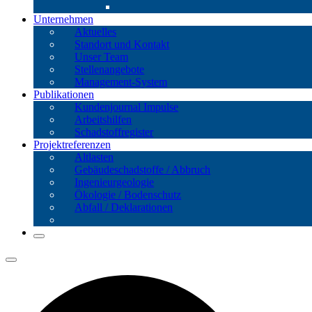
Unternehmen
Aktuelles
Standort und Kontakt
Unser Team
Stellenangebote
Management-System
Publikationen
Kundenjournal Impulse
Arbeitshilfen
Schadstoffregister
Projektreferenzen
Altlasten
Gebäude­schadstoffe / Abbruch
Ingenieur­geologie
Ökologie / Bodenschutz
Abfall / Deklarationen