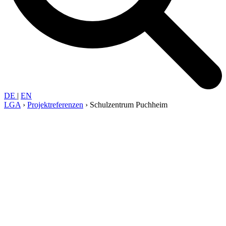
DE
|
EN
LGA
›
Projekt­referenzen
›
Schulzentrum Puchheim