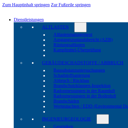
Zum Hauptinhalt springen
Zur Fußzeile springen
Dienstleistungen
ALTLASTEN
Altlasten­manage­ment
Ausgangs­zustands­bericht (AZB)
Rüstungs­altlasten
Kampf­mittel-Über­prüfung
GEBÄUDE­SCHADSTOFFE / ABBRUCH
Bau­substanz­unter­suchungen
Schadstoff­sanierung
Abbruch / Rückbau
Brandschutz­klappen-Inspektion
Radon­messungen in der Raum­luft
Radon­messungen in der Boden­luft
Brand­schäden
Wert­gutachten / EDD (Environ­mental Du
INGENIEUR­GEOLOGIE
Geo­risiken