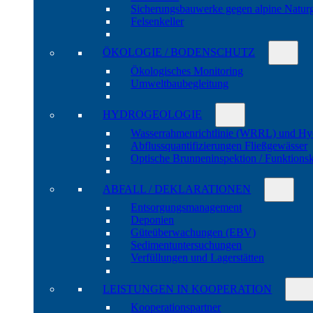
Sicherungs­bau­werke gegen alpine Natur­
Felsen­keller
ÖKOLOGIE / BODENSCHUTZ
Öko­logisches Moni­toring
Umwelt­bau­be­gleitung
HYDRO­GEOLOGIE
Wasser­rahmen­richtlinie (WRRL) und Hy
Abfluss­quanti­fizierungen Fließ­gewässer
Optische Brunnen­inspektion / Funktions­
ABFALL / DEKLARATIONEN
Entsorgungs­manage­ment
Deponien
Güte­über­wachungen (EBV)
Sedi­ment­unter­suchungen
Verfül­lungen und Lager­stätten
LEISTUNGEN IN KOOPERATION
Kooperations­partner