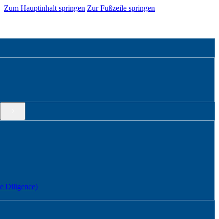
Zum Hauptinhalt springen
Zur Fußzeile springen
 Dili­gence)