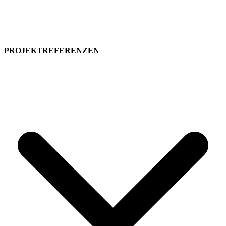
Kundenjournal Impulse
Arbeitshilfen
Schadstoffregister
PROJEKT­REFERENZEN