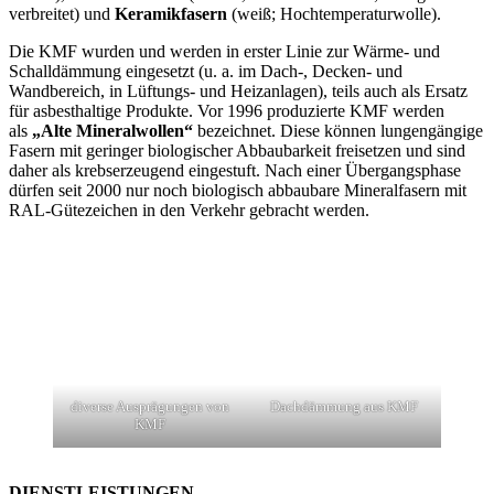
verbreitet) und
Keramikfasern
(weiß; Hochtemperaturwolle).
Die KMF wurden und werden in erster Linie zur Wärme- und
Schalldämmung eingesetzt (u. a. im Dach-, Decken- und
Wandbereich, in Lüftungs- und Heizanlagen), teils auch als Ersatz
für asbesthaltige Produkte. Vor 1996 produzierte KMF werden
als
„Alte Mineralwollen“
bezeichnet. Diese können lungengängige
Fasern mit geringer biologischer Abbaubarkeit freisetzen und sind
daher als krebserzeugend eingestuft. Nach einer Übergangsphase
dürfen seit 2000 nur noch biologisch abbaubare Mineralfasern mit
RAL-Gütezeichen in den Verkehr gebracht werden.
diverse Ausprägungen von
Dachdämmung aus KMF
KMF
DIENST­LEISTUNGEN