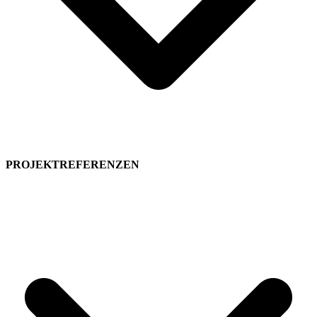
Kundenjournal Impulse
Arbeitshilfen
Schadstoffregister
PROJEKT­REFERENZEN