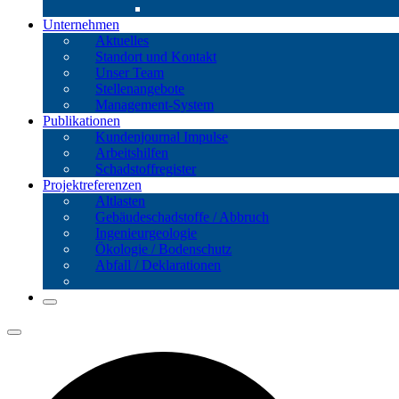
Unternehmen
Aktuelles
Standort und Kontakt
Unser Team
Stellenangebote
Management-System
Publikationen
Kundenjournal Impulse
Arbeitshilfen
Schadstoffregister
Projektreferenzen
Altlasten
Gebäude­schadstoffe / Abbruch
Ingenieur­geologie
Ökologie / Bodenschutz
Abfall / Deklarationen