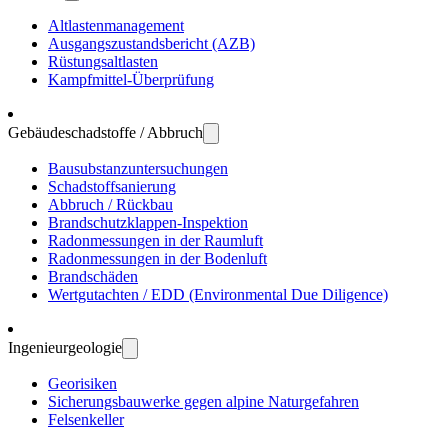
Altlasten­manage­ment
Ausgangs­zustands­bericht (AZB)
Rüstungs­altlasten
Kampf­mittel-Über­prüfung
Gebäude­schadstoffe / Abbruch
Bau­substanz­unter­suchungen
Schadstoff­sanierung
Abbruch / Rückbau
Brandschutz­klappen-Inspektion
Radon­messungen in der Raum­luft
Radon­messungen in der Boden­luft
Brand­schäden
Wert­gutachten / EDD (Environ­mental Due Dili­gence)
Ingenieur­geologie
Geo­risiken
Sicherungs­bau­werke gegen alpine Natur­gefahren
Felsen­keller