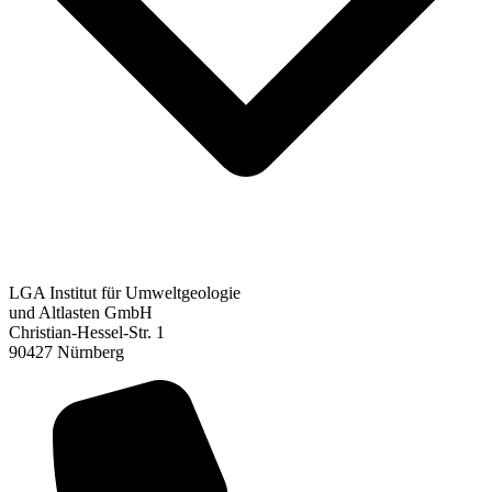
Altlasten
LGA Institut für Umweltgeologie
Gebäude­schadstoffe / Abbruch
und Altlasten GmbH
Ingenieur­geologie
Christian-Hessel-Str. 1
Ökologie / Bodenschutz
90427 Nürnberg
Abfall / Deklarationen