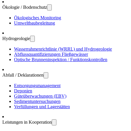
Ökologie / Bodenschutz
Öko­logisches Moni­toring
Umwelt­bau­be­gleitung
Hydro­geologie
Wasser­rahmen­richtlinie (WRRL) und Hydro­geologie
Abfluss­quanti­fizierungen Fließ­gewässer
Optische Brunnen­inspektion / Funktions­kontrollen
Abfall / Deklarationen
Entsorgungs­manage­ment
Deponien
Güte­über­wachungen (EBV)
Sedi­ment­unter­suchungen
Verfül­lungen und Lager­stätten
Leistungen in Kooperation