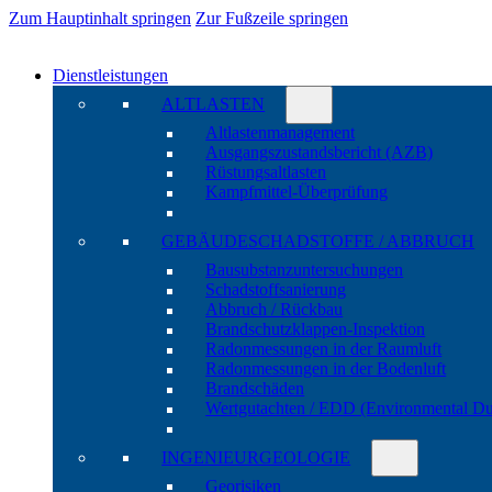
Zum Hauptinhalt springen
Zur Fußzeile springen
Dienstleistungen
ALTLASTEN
Altlasten­manage­ment
Ausgangs­zustands­bericht (AZB)
Rüstungs­altlasten
Kampf­mittel-Über­prüfung
GEBÄUDE­SCHADSTOFFE / ABBRUCH
Bau­substanz­unter­suchungen
Schadstoff­sanierung
Abbruch / Rückbau
Brandschutz­klappen-Inspektion
Radon­messungen in der Raum­luft
Radon­messungen in der Boden­luft
Brand­schäden
Wert­gutachten / EDD (Environ­mental Du
INGENIEUR­GEOLOGIE
Geo­risiken