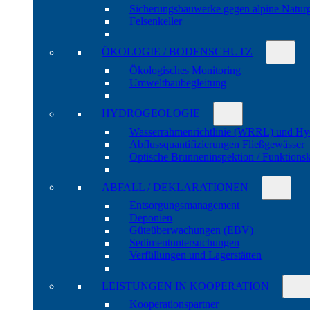
Sicherungs­bau­werke gegen alpine Natur­
Felsen­keller
ÖKOLOGIE / BODENSCHUTZ
Öko­logisches Moni­toring
Umwelt­bau­be­gleitung
HYDRO­GEOLOGIE
Wasser­rahmen­richtlinie (WRRL) und Hy
Abfluss­quanti­fizierungen Fließ­gewässer
Optische Brunnen­inspektion / Funktions­
ABFALL / DEKLARATIONEN
Entsorgungs­manage­ment
Deponien
Güte­über­wachungen (EBV)
Sedi­ment­unter­suchungen
Verfül­lungen und Lager­stätten
LEISTUNGEN IN KOOPERATION
Kooperations­partner