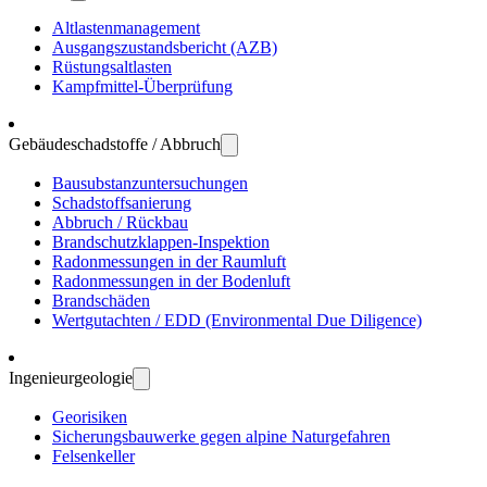
Altlasten­manage­ment
Ausgangs­zustands­bericht (AZB)
Rüstungs­altlasten
Kampf­mittel-Über­prüfung
Gebäude­schadstoffe / Abbruch
Bau­substanz­unter­suchungen
Schadstoff­sanierung
Abbruch / Rückbau
Brandschutz­klappen-Inspektion
Radon­messungen in der Raum­luft
Radon­messungen in der Boden­luft
Brand­schäden
Wert­gutachten / EDD (Environ­mental Due Dili­gence)
Ingenieur­geologie
Geo­risiken
Sicherungs­bau­werke gegen alpine Natur­gefahren
Felsen­keller