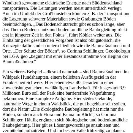
Windkraft gewonnene elektrische Energie nach Süddeutschland
transportieren. Die Leitungen werden meist unterirdisch verlegt.
Auch im Umfeld der Großbaustellen können z. B. der Transport und
die Lagerung schwerer Materialien sowie Grabungen Böden
beeinträchtigen. „Das Bodenschutzrecht gibt es schon lange, aber
das Thema Bodenschutz und bodenkundliche Baubegleitung rückt
erst in jüngerer Zeit in den Fokus“, führt Köhler weiter aus. Die
Einhaltung der gesetzlichen Vorgaben ist also obligatorisch, die
Konzepte dafür sind so unterschiedlich wie die Baumaßnahmen und
Orte. „Der Schutz der Böden“, so Corinna Schillinger, Geoökologin
bei LGA-geo „beginnt mit einer Bestandsaufnahme vor Beginn der
Baumaßnahmen.“
Ein weiteres Beispiel – diesmal naturnah – sind Baumaßnahmen im
Wildpark Hundshaupten, einem beliebten Ausflugsziel in der
Fränkischen Schweiz. Hier leben etwa 40 Tierarten in einer
abwechslungsreichen, weitläufigen Landschaft. Für insgesamt 3,9
Millionen Euro soll der Park eine barrierefreie Wegeführung
bekommen. Eine komplexe Aufgabe: Hier steiles Gelände,
naturnahe Wege in einem Waldstück, die gut begehbar sein sollen,
dort die Natur: „Die ökologische Baubegleitung hat nicht nur die
Böden, sondern auch Flora und Fauna im Blick“, so Corinna
Schillinger. Häufig ergänzen sich ökologische und bodenkundliche
Baubegleitung. Hier gilt es Lösungsvorschläge anzubieten und
vermittelnd aufzutreten. Und im besten Falle frühzeitig zu planen: