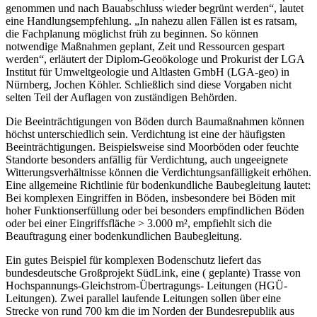
genommen und nach Bauabschluss wieder begrünt werden“, lautet
eine Handlungsempfehlung. „In nahezu allen Fällen ist es ratsam,
die Fachplanung möglichst früh zu beginnen. So können
notwendige Maßnahmen geplant, Zeit und Ressourcen gespart
werden“, erläutert der Diplom-Geoökologe und Prokurist der LGA
Institut für Umweltgeologie und Altlasten GmbH (LGA-geo) in
Nürnberg, Jochen Köhler. Schließlich sind diese Vorgaben nicht
selten Teil der Auflagen von zuständigen Behörden.
Die Beeinträchtigungen von Böden durch Baumaßnahmen können
höchst unterschiedlich sein. Verdichtung ist eine der häufigsten
Beeinträchtigungen. Beispielsweise sind Moorböden oder feuchte
Standorte besonders anfällig für Verdichtung, auch ungeeignete
Witterungsverhältnisse können die Verdichtungsanfälligkeit erhöhen.
Eine allgemeine Richtlinie für bodenkundliche Baubegleitung lautet:
Bei komplexen Eingriffen in Böden, insbesondere bei Böden mit
hoher Funktionserfüllung oder bei besonders empfindlichen Böden
oder bei einer Eingriffsfläche > 3.000 m², empfiehlt sich die
Beauftragung einer bodenkundlichen Baubegleitung.
Ein gutes Beispiel für komplexen Bodenschutz liefert das
bundesdeutsche Großprojekt SüdLink, eine ( geplante) Trasse von
Hochspannungs-Gleichstrom-Übertragungs- Leitungen (HGÜ-
Leitungen). Zwei parallel laufende Leitungen sollen über eine
Strecke von rund 700 km die im Norden der Bundesrepublik aus