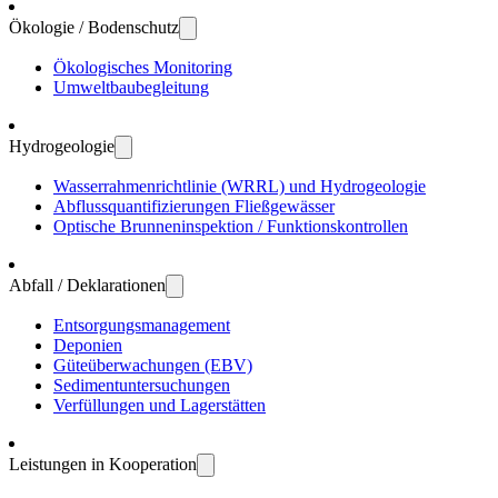
Ökologie / Bodenschutz
Öko­logisches Moni­toring
Umwelt­bau­be­gleitung
Hydro­geologie
Wasser­rahmen­richtlinie (WRRL) und Hydro­geologie
Abfluss­quanti­fizierungen Fließ­gewässer
Optische Brunnen­inspektion / Funktions­kontrollen
Abfall / Deklarationen
Entsorgungs­manage­ment
Deponien
Güte­über­wachungen (EBV)
Sedi­ment­unter­suchungen
Verfül­lungen und Lager­stätten
Leistungen in Kooperation