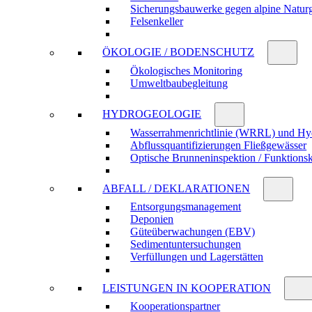
Sicherungs­bau­werke gegen alpine Natur­
Felsen­keller
ÖKOLOGIE / BODENSCHUTZ
Öko­logisches Moni­toring
Umwelt­bau­be­gleitung
HYDRO­GEOLOGIE
Wasser­rahmen­richtlinie (WRRL) und Hy
Abfluss­quanti­fizierungen Fließ­gewässer
Optische Brunnen­inspektion / Funktions­
ABFALL / DEKLARATIONEN
Entsorgungs­manage­ment
Deponien
Güte­über­wachungen (EBV)
Sedi­ment­unter­suchungen
Verfül­lungen und Lager­stätten
LEISTUNGEN IN KOOPERATION
Kooperations­partner