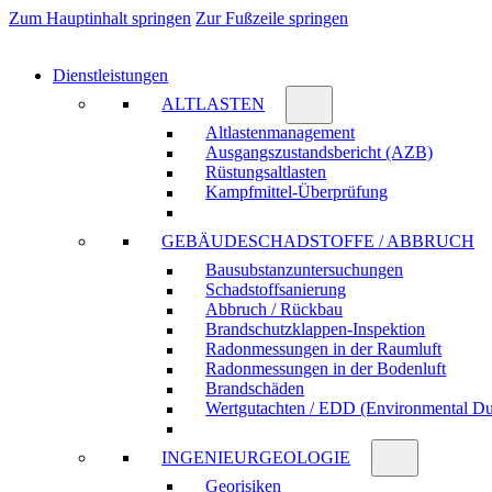
Zum Hauptinhalt springen
Zur Fußzeile springen
Dienstleistungen
ALTLASTEN
Altlasten­manage­ment
Ausgangs­zustands­bericht (AZB)
Rüstungs­altlasten
Kampf­mittel-Über­prüfung
GEBÄUDE­SCHADSTOFFE / ABBRUCH
Bau­substanz­unter­suchungen
Schadstoff­sanierung
Abbruch / Rückbau
Brandschutz­klappen-Inspektion
Radon­messungen in der Raum­luft
Radon­messungen in der Boden­luft
Brand­schäden
Wert­gutachten / EDD (Environ­mental Du
INGENIEUR­GEOLOGIE
Geo­risiken