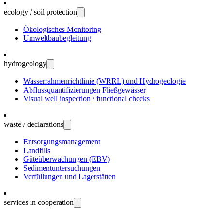
ecology / soil protection
Öko­logisches Moni­toring
Umwelt­bau­be­gleitung
hydrogeology
Wasser­rahmen­richtlinie (WRRL) und Hydro­geologie
Abfluss­quanti­fizierungen Fließ­gewässer
Visual well inspection / functional checks
waste / declarations
Entsorgungs­manage­ment
Landfills
Güte­über­wachungen (EBV)
Sedi­ment­unter­suchungen
Verfül­lungen und Lager­stätten
services in cooperation