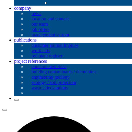
company
news
location and contact
our team
job offers
management system
publications
customer journal Impulse
work aids
pollutant register
project references
contaminated Sites
building contaminants / demolition
engineering geology
ecology / soil protection
waste / declarations