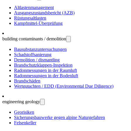
Altlasten­manage­ment
Ausgangs­zustands­bericht (AZB)
Rüstungs­altlasten
Kampf­mittel-Über­prüfung
building contaminants / demolition
Bau­substanz­unter­suchungen
Schadstoff­sanierung
Demolition / dismantling
Brandschutz­klappen-Inspektion
Radon­messungen in der Raum­luft
Radon­messungen in der Boden­luft
Brand­schäden
Wert­gutachten / EDD (Environ­mental Due Dili­gence)
engineering geology
Geo­risiken
Sicherungs­bau­werke gegen alpine Natur­gefahren
Felsen­keller