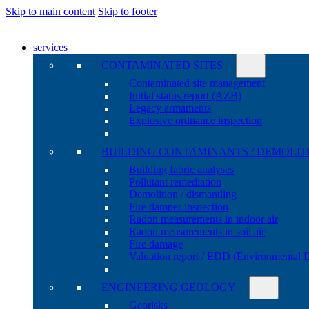
Skip to main content
Skip to footer
services
CONTAMINATED SITES
Contaminated site management
Initial status report (AZB)
Legacy armaments
Explosive ordnance inspection
BUILDING CONTAMINANTS / DEMOLIT
Building fabric analyses
Pollutant remediation
Demolition / dismantling
Fire damper inspection
Radon measurements in indoor air
Radon measurements in soil air
Fire damage
Valuation report / EDD (Environmental 
ENGINEERING GEOLOGY
Georisks