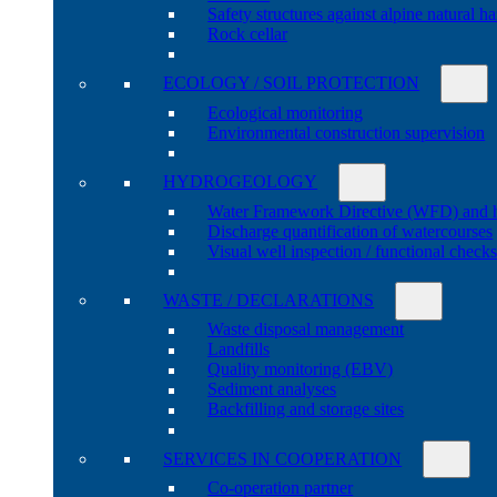
Safety structures against alpine natural h
Rock cellar
ECOLOGY / SOIL PROTECTION
Ecological monitoring
Environmental construction supervision
HYDROGEOLOGY
Water Framework Directive (WFD) and 
Discharge quantification of watercourses
Visual well inspection / functional check
WASTE / DECLARATIONS
Waste disposal management
Landfills
Quality monitoring (EBV)
Sediment analyses
Backfilling and storage sites
SERVICES IN COOPERATION
Co-operation partner